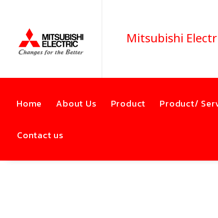
Mitsubishi Electr
Home
About Us
Product
Product/ Ser
Contact us