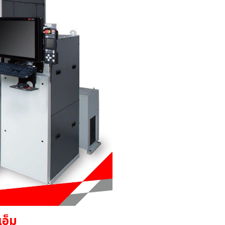
ีเอ็ม