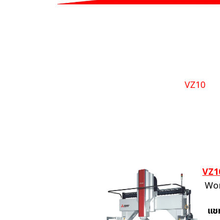
VZ10
VZ1
Wor
แช