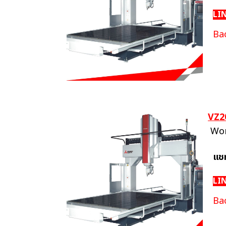
LI
Ba
VZ2
Wor
แช
LI
Ba