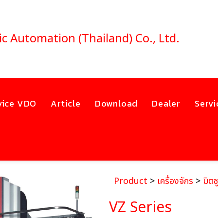
ic Automation (Thailand) Co., Ltd.
vice VDO
Article
Download
Dealer
Servi
Product
>
เครื่องจักร
>
มิตซู
VZ Series