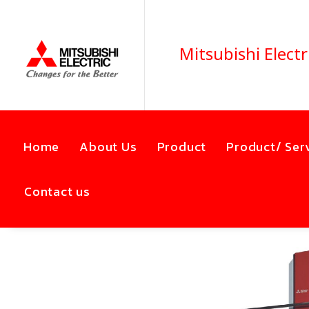
Mitsubishi Electr
Home
About Us
Product
Product/ Ser
Contact us