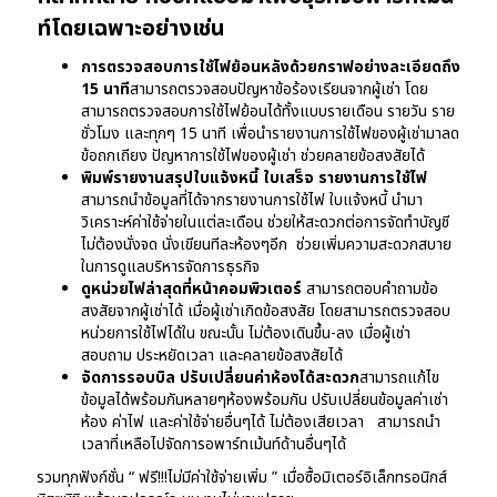
ท์โดยเฉพาะอย่างเช่น
การตรวจสอบการใช้ไฟย้อนหลังด้วยกราฟอย่างละเอียดถึง
15 นาที
สามารถตรวจสอบปัญหาข้อร้องเรียนจากผู้เช่า โดย
สามารถตรวจสอบการใช้ไฟย้อนได้ทั้งแบบรายเดือน รายวัน ราย
ชั่วโมง และทุกๆ 15 นาที เพื่อนำรายงานการใช้ไฟของผู้เช่ามาลด
ข้อถกเถียง ปัญหาการใช้ไฟของผู้เช่า ช่วยคลายข้อสงสัยได้
พิมพ์รายงานสรุปใบแจ้งหนี้ ใบเสร็จ รายงานการใช้ไฟ
สามารถนำข้อมูลที่ได้จากรายงานการใช้ไฟ ใบแจ้งหนี้ นำมา
วิเคราะห์ค่าใช้จ่ายในแต่ละเดือน ช่วยให้สะดวกต่อการจัดทำบัญชี
ไม่ต้องนั่งจด นั่งเขียนทีละห้องๆอีก ช่วยเพิ่มความสะดวกสบาย
ในการดูแลบริหารจัดการธุรกิจ
ดูหน่วยไฟล่าสุดที่หน้าคอมพิวเตอร์
สามารถตอบคำถามข้อ
สงสัยจากผู้เช่าได้ เมื่อผู้เช่าเกิดข้อสงสัย โดยสามารถตรวจสอบ
หน่วยการใช้ไฟได้ใน ขณะนั้น ไม่ต้องเดินขึ้น-ลง เมื่อผู้เช่า
สอบถาม ประหยัดเวลา และคลายข้อสงสัยได้
จัดการรอบบิล ปรับเปลี่ยนค่าห้องได้สะดวก
สามารถแก้ไข
ข้อมูลได้พร้อมกันหลายๆห้องพร้อมกัน ปรับเปลี่ยนข้อมูลค่าเช่า
ห้อง ค่าไฟ และค่าใช้จ่ายอื่นๆได้ ไม่ต้องเสียเวลา สามารถนำ
เวลาที่เหลือไปจัดการอพาร์ทเม้นท์ด้านอื่นๆได้
รวมทุกฟังก์ชั่น “ ฟรี!!!ไม่มีค่าใช้จ่ายเพิ่ม ” เมื่อซื้อมิเตอร์อิเล็กทรอนิกส์