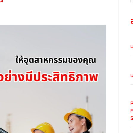
ม
ม
P
F