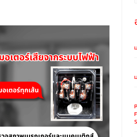
ม
ม
P
F