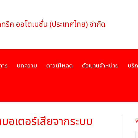
เล็คทริค ออโตเมชั่น (ประเทศไทย) จำกัด
ิการ
บทความ
ดาวน์โหลด
ตัวแทนจำหน่าย
บริ
หามอเตอร์เสียจากระบบ
พ