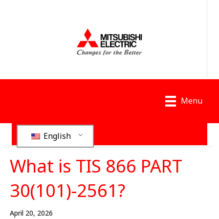
Menu
English
What is TIS 866 PART
30(101)-2561?
April 20, 2026