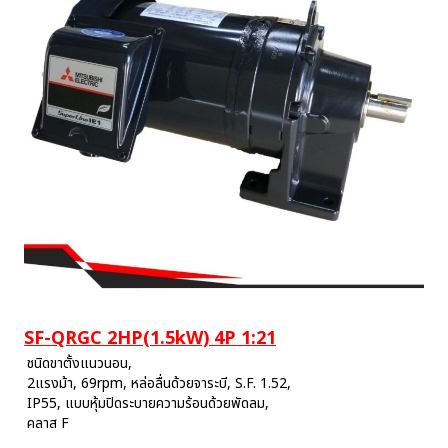
SF-QRGC 2HP(1.5kW) 4P 1:21
ชนิดขาตั้งแนวนอน,
2แรงม้า, 69rpm, หล่อลื่นด้วยจาระบี, S.F. 1.52,
IP55, แบบหุ้มปิดระบายความร้อนด้วยพัดลม,
คลาส F