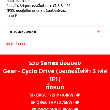
ชนิดขาตั้งแนวนอน,
2แรงม้า, 34rpm, หล่อลื่นด้วยจาระบี, S.F. 1.56,
IP55, แบบหุ้มปิดระบายความร้อนด้วยพัดลม,
คลาส F
ดาวน์โหลดเอกสาร
Expan
กลับขึ้นด้านบน
รวม Series ย่อยของ
Gear - Cyclo Drive (มอเตอร์ไฟฟ้า 3 เฟส
IE1)
ทั้งหมด
SF-QRGC 1/2HP (0.4kW) 4P
SF-QRGC 1HP (0.75kW) 4P