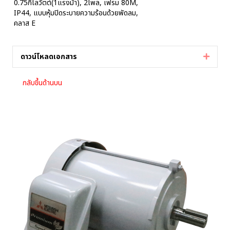
0.75กิโลวัตต์(1แรงม้า), 2โพล, เฟรม 80M,
IP44, แบบหุ้มปิดระบายความร้อนด้วยพัดลม,
คลาส E
ดาวน์โหลดเอกสาร
Expan
กลับขึ้นด้านบน